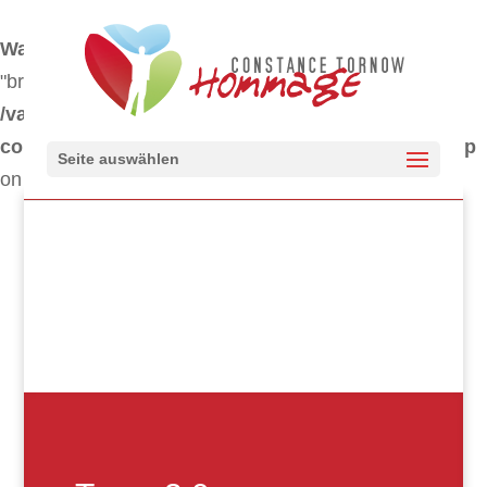
Warning
: "continue" targeting switch is equivalent to
"break". Did you mean to use "continue 2"? in
/var/www/clients/client347/web1424/web/wp-
content/themes/Divi/includes/builder/functions.php
Seite auswählen
on line
5841