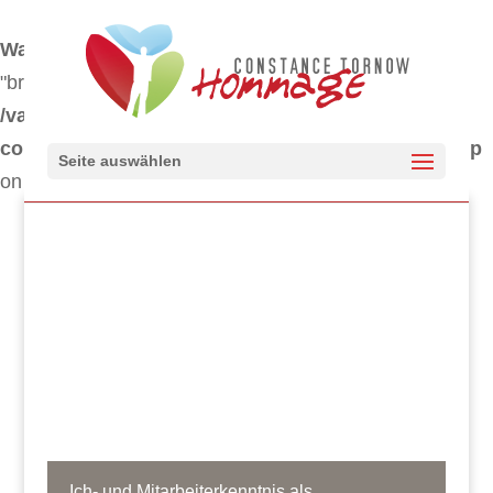
Warning
: "continue" targeting switch is equivalent to
"break". Did you mean to use "continue 2"? in
/var/www/clients/client347/web1424/web/wp-
content/themes/Divi/includes/builder/functions.php
Seite auswählen
on line
5841
Ich- und Mitarbeiterkenntnis als