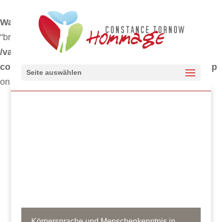
Warning
: "continue" targeting switch is equivalent to
"break". Did you mean to use "continue 2"? in
/var/www/clients/client347/web1424/web/wp-
content/themes/Divi/includes/builder/functions.php
Seite auswählen
on line
5841
Körpersprache und Menschenkenntnis in